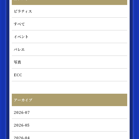
ピラティス
すべて
イベント
バレエ
写真
ECC
アーカイブ
2026-07
2026-05
2026-04