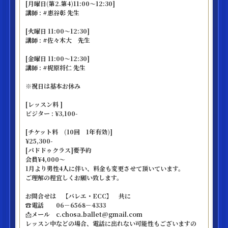
[月曜日(第2.第4)11:00〜12:30]
講師 : #恵谷彰 先生
[火曜日 11:00〜12:30]
講師 : #佐々木大 先生
[金曜日 11:00〜12:30]
講師 : #梶原将仁 先生
※祝日は基本お休み
[レッスン料 ]
ビジター : ¥3,100-
[チケット料 (10回 1年有効)]
¥25,300-
[パドドゥクラス]要予約
会員¥4,000〜
1月より男性4人に伴い、料金も変更させて頂いています。
ご理解の程宜しくお願い致します。
お問合せは 【バレエ・ECC】 共に
☎️電話 06－6568－4333
📩メール c.chosa.ballet@gmail.com
レッスン中などの場合、電話に出れない可能性もございますの