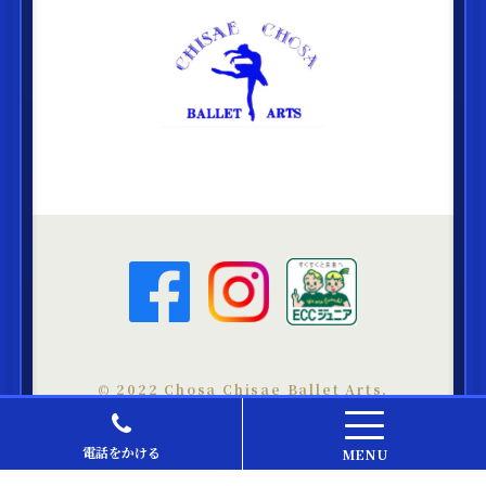
©︎ 2022 Chosa Chisae Ballet Arts.
電話をかける
MENU