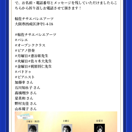
で、お名前・電話番号とメッセージを残していただけましたらこ
ちらから折り返しお電話させて頂きます！
帖佐チサエバレエアーツ
大阪市西成区津守1-4-18
#帖佐チサエバレエアーツ
#バレエ
#オープンククラス
#ピアノ伴奏
#月曜日#恵谷彰先生
#火曜日#佐々木大先生
#金曜日#梶原将仁先生
#パドドゥ
#ピアニスト
加藤幸 さん
石川知永子 さん
高橋理沙 さん
星美和 さん
野村友佳 さん
山本規子 さん