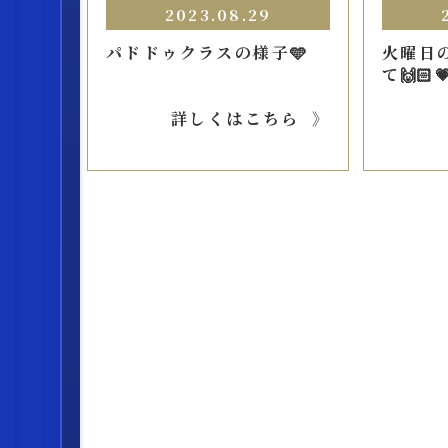
2023.08.29
パドドゥクラスの様子🩵
火曜日
て🙌🏻
詳しくはこちら