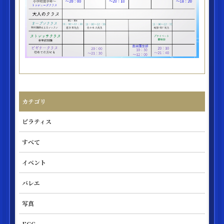
カテゴリ
ピラティス
すべて
イベント
バレエ
写真
ECC