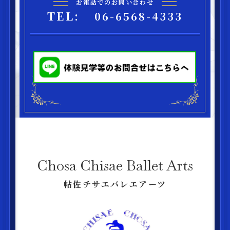
お電話でのお問い合わせ
TEL:
06-6568-4333
Chosa Chisae Ballet Arts
帖佐チサエバレエアーツ