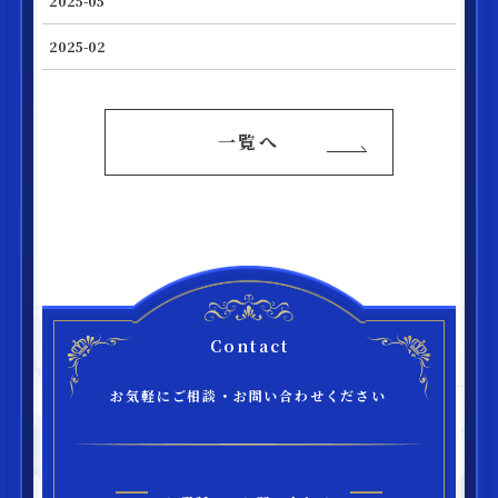
2025-05
2025-02
一覧へ
Contact
お気軽にご相談・お問い合わせください