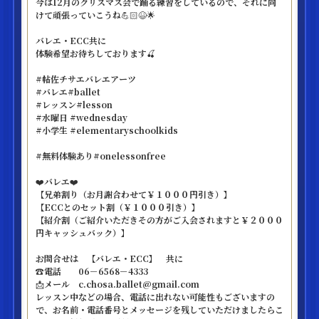
今は12月のクリスマス会で踊る練習をしているので、それに向
けて頑張っていこうね💪🏻😆🌟
バレエ・ECC共に
体験希望お待ちしております🍒
#帖佐チサエバレエアーツ
#バレエ#ballet
#レッスン#lesson
#水曜日 #wednesday
#小学生 #elementaryschoolkids
#無料体験あり#onelessonfree
❤️バレエ❤️
【兄弟割り（お月謝合わせて￥１０００円引き）】
【ECCとのセット割（￥１０００引き）】
【紹介割（ご紹介いただきその方がご入会されますと￥２０００
円キャッシュバック）】
お問合せは 【バレエ・ECC】 共に
☎️電話 06－6568－4333
📩メール c.chosa.ballet@gmail.com
レッスン中などの場合、電話に出れない可能性もございますの
で、お名前・電話番号とメッセージを残していただけましたらこ