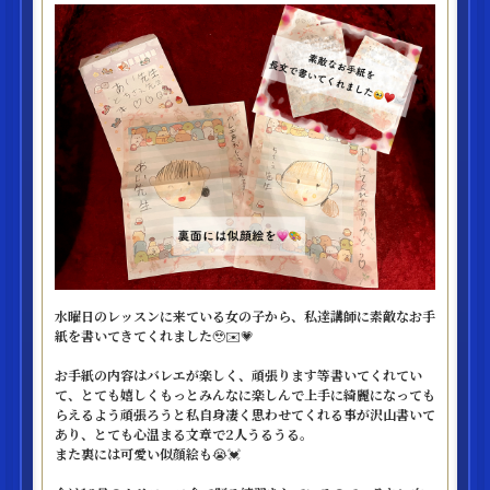
水曜日のレッスンに来ている女の子から、私達講師に素敵なお手
紙を書いてきてくれました🥹✉️💗
お手紙の内容はバレエが楽しく、頑張ります等書いてくれてい
て、とても嬉しくもっとみんなに楽しんで上手に綺麗になっても
らえるよう頑張ろうと私自身凄く思わせてくれる事が沢山書いて
あり、とても心温まる文章で2人うるうる。
また裏には可愛い似顔絵も😭💓