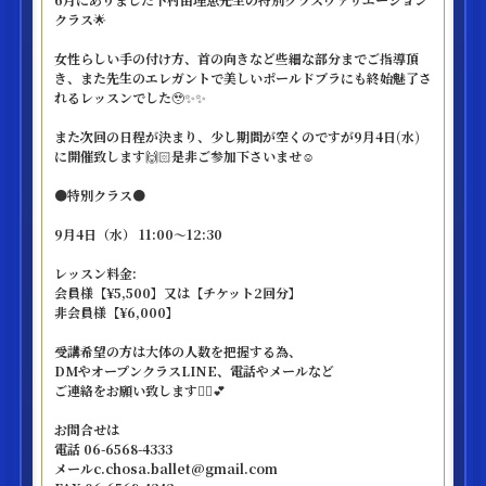
クラス🌟
女性らしい手の付け方、首の向きなど些細な部分までご指導頂
き、また先生のエレガントで美しいポールドブラにも終始魅了さ
れるレッスンでした🥹✨✨
また次回の日程が決まり、少し期間が空くのですが9月4日(水)
に開催致します🙌🏻是非ご参加下さいませ☺️
●特別クラス●
9月4日（水） 11:00～12:30
レッスン料金:
会員様【¥5,500】又は【チケット2回分】
非会員様【¥6,000】
受講希望の方は大体の人数を把握する為、
DMやオープンクラスLINE、電話やメールなど
ご連絡をお願い致します🙂‍↕️💕
お問合せは
電話 06-6568-4333
メールc.chosa.ballet@gmail.com