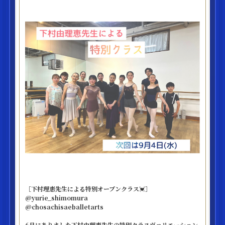
［下村理恵先生による特別オープンクラス💓］
@yurie_shimomura
@chosachisaeballetarts
6月にありました下村由理恵先生の特別クラスヴァリエーション